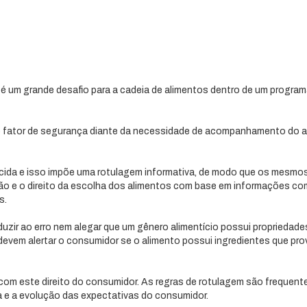
 é um grande desafio para a cadeia de alimentos dentro de um program
e fator de segurança diante da necessidade de acompanhamento do a
ecida e isso impõe uma rotulagem informativa, de modo que os mesmo
ão e o direito da escolha dos alimentos com base em informações co
s.
zir ao erro nem alegar que um gênero alimentício possui propriedade
evem alertar o consumidor se o alimento possui ingredientes que pr
 com este direito do consumidor. As regras de rotulagem são frequen
ia e a evolução das expectativas do consumidor.