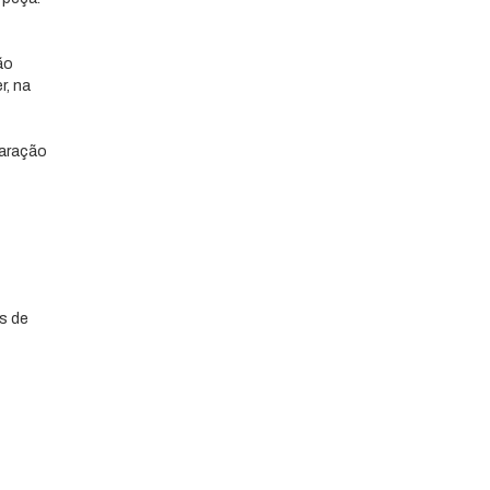
ão
r, na
paração
s de