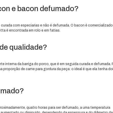
acon e bacon defumado?
 curada com especiarias e não é defumada. O bacon é comercializado
ta é encontrada em rolo e em fatias.
de qualidade?
arte interna da barriga do porco, que é em seguida curada e defumada. 
na proporção de carne para gordura da peça: o ideal é que ela tenha do
fumado?
roximadamente, quatro horas para ser defumado, a uma temperatura
aumentado ou diminuído, dependendo da espessura e do diâmetro da