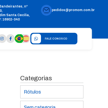
 Bandeirantes, nº
pedidos@promom.com.br
0,
dim Santa Cecília,
: 16902-040
FALE CONOSCO
Categorias
Rótulos
Sem categoria