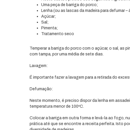
Uma peça de barriga do porco;
Lenha (ou as lascas da madeira para defumar – á
Açúcar;
Sal;
Pimenta;
Tratamento seco
Temperar a barriga do porco com o açúcar, o sal, as pi
com tampa, por uma média de sete dias.
Lavagem:
É importante fazer a lavagem para a retirada do exc
Defumação:
Neste momento, é preciso dispor da lenha em assadeir
temperatura menor de 100ºC.
Colocar a barriga em outra forma e levá-la ao fogo, nu
prática até que se encontre a receita perfeita. Isto
diversidade de madeiras.