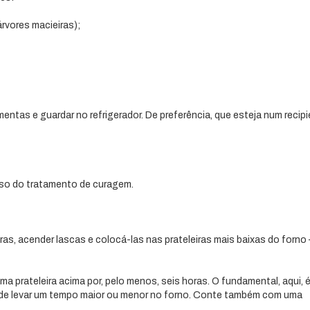
rvores macieiras);
mentas e guardar no refrigerador. De preferência, que esteja num recip
esso do tratamento de curagem.
as, acender lascas e colocá-las nas prateleiras mais baixas do forno
ma prateleira acima por, pelo menos, seis horas. O fundamental, aqui, é
 pode levar um tempo maior ou menor no forno. Conte também com uma