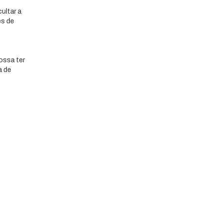
ultar a
es de
ossa ter
a de