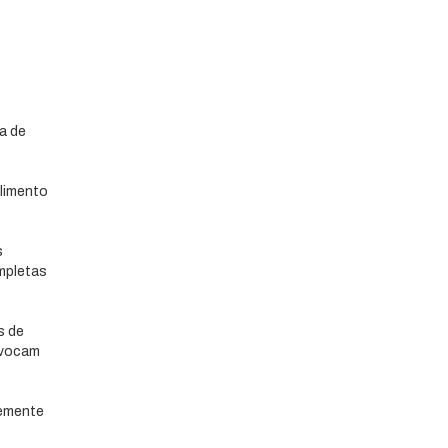
a de
limento
s
mpletas
s de
ovocam
temente