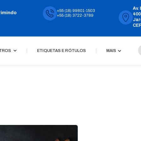
Av.
+55 (18) 99801-1503
rimindo
400
+55 (18) 3722-3789
Jar
CEP
|
|
TROS
ETIQUETAS E RÓTULOS
MAIS