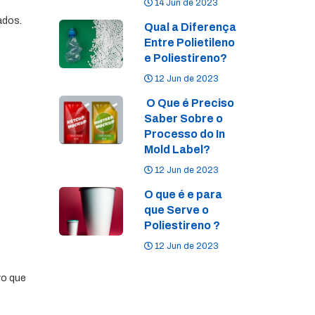
14 Jun de 2023
ados.
Qual a Diferença
Entre Polietileno
e Poliestireno?
12 Jun de 2023
O Que é Preciso
Saber Sobre o
Processo do In
Mold Label?
12 Jun de 2023
O que é e para
que Serve o
Poliestireno ?
12 Jun de 2023
vo que