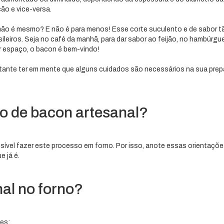
ão e vice-versa.
não é mesmo? E não é para menos! Esse corte suculento e de sabor t
leiros. Seja no café da manhã, para dar sabor ao feijão, no hambúrgue
r espaço, o bacon é bem-vindo!
ortante ter em mente que alguns cuidados são necessários na sua pre
o de bacon artesanal?
sível fazer este processo em forno. Por isso, anote essas orientaçõe
 já é.
al no forno?
tes: