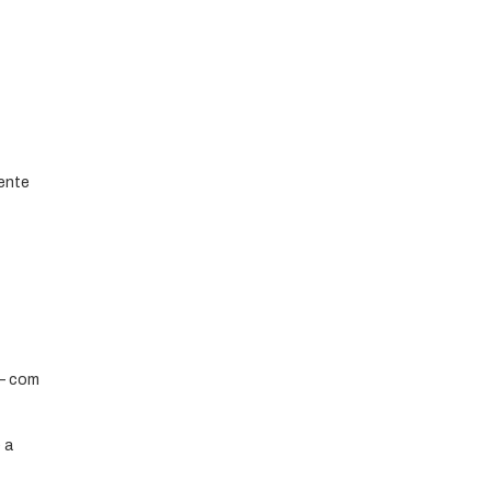
iente
 – com
 a