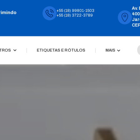
Av.
+55 (18) 99801-1503
rimindo
400
+55 (18) 3722-3789
Jar
CEP
|
|
TROS
ETIQUETAS E RÓTULOS
MAIS