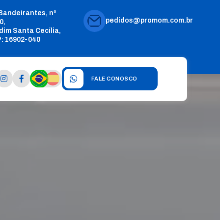
 Bandeirantes, nº
pedidos@promom.com.br
0,
dim Santa Cecília,
: 16902-040
FALE CONOSCO