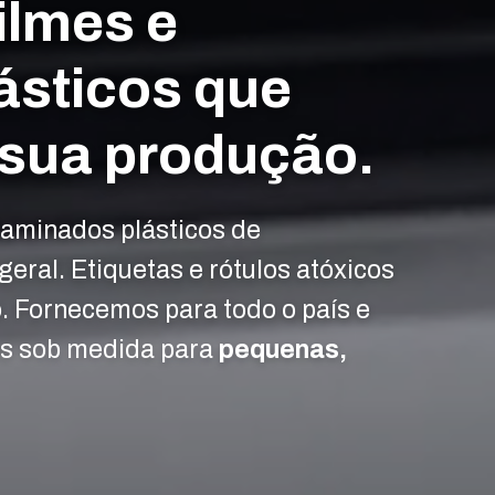
ilmes e
ásticos que
 sua produção.
laminados plásticos de
geral. Etiquetas e rótulos atóxicos
o. Fornecemos para todo o país e
s sob medida para
pequenas,