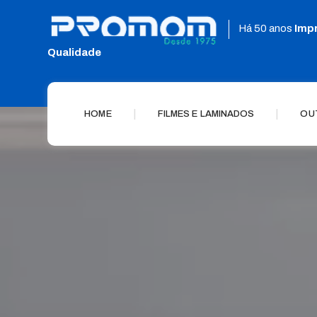
Há 50 anos
Imp
Qualidade
|
|
HOME
FILMES E LAMINADOS
OU