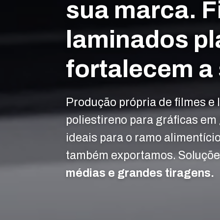
sua marca. F
laminados pl
fortalecem a
Produção própria de filmes e 
poliestireno para gráficas em 
ideais para o ramo alimentíci
também exportamos. Soluçõe
médias e grandes tiragens.