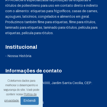
A PROMOM é especializada na produção de etiquetas e
rótulos de poliestireno para uso em contato direto e indireto
com o alimento: etiquetas para frigoríficos, casas de carnes,
açougues, laticínios, congelados e alimentos em geral.
Produzimos também filme para etiquetas, filme para rótulos,
laminado para etiquetas, laminado para rótulos, película para
etiquetas, película para rótulos.
Institucional
- Nossa História
Informações de contato
Coletamos dados para
Av. Bandeirantes, nº 4000, Jardim Santa Cecilia, CEP:
melhorar o desempenho e
16902-040
segurança do site. Você pode
conferir nossa
Política de
+55 (18) 3722-3789
privacidade
+55 (18) 99801-1503