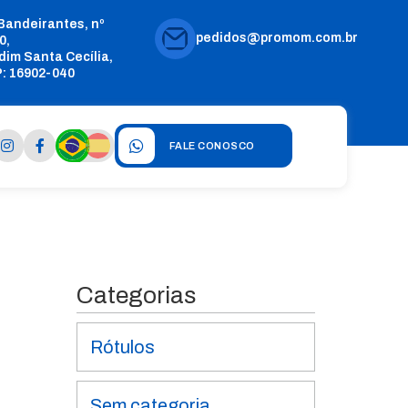
 Bandeirantes, nº
pedidos@promom.com.br
0,
dim Santa Cecília,
: 16902-040
FALE CONOSCO
Categorias
Rótulos
Sem categoria