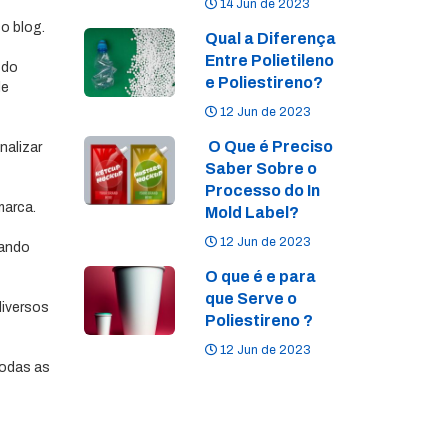
14 Jun de 2023
o blog.
Qual a Diferença
Entre Polietileno
 do
e Poliestireno?
de
12 Jun de 2023
O Que é Preciso
nalizar
Saber Sobre o
Processo do In
marca.
Mold Label?
12 Jun de 2023
gando
O que é e para
que Serve o
diversos
Poliestireno ?
12 Jun de 2023
todas as