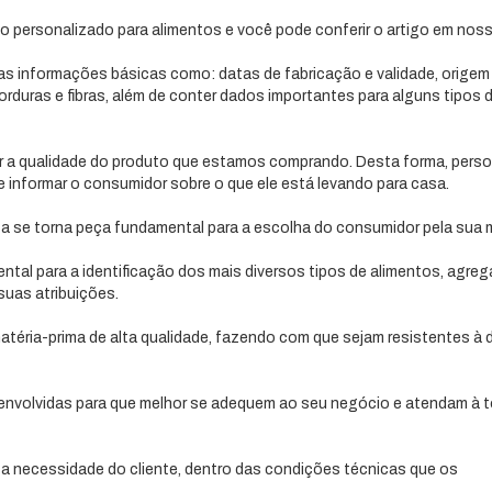
lo personalizado para alimentos e você pode conferir o artigo em noss
s informações básicas como: datas de fabricação e validade, origem
rduras e fibras, além de conter dados importantes para alguns tipos 
r a qualidade do produto que estamos comprando. Desta forma, perso
e informar o consumidor sobre o que ele está levando para casa.
a se torna peça fundamental para a escolha do consumidor pela sua 
tal para a identificação dos mais diversos tipos de alimentos, agre
suas atribuições.
ria-prima de alta qualidade, fazendo com que sejam resistentes à 
nvolvidas para que melhor se adequem ao seu negócio e atendam à 
a necessidade do cliente, dentro das condições técnicas que os