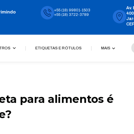
Av.
+55 (18) 99801-1503
rimindo
400
+55 (18) 3722-3789
Jar
CEP
|
|
TROS
ETIQUETAS E RÓTULOS
MAIS
eta para alimentos é
e?