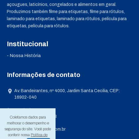
açougues, laticínios, congelados e alimentos em geral.
Produzimos também filme para etiquetas, filme para rótulos,
laminado para etiquetas, laminado para rótulos, película para
etiquetas, película para rótulos.
Institucional
- Nossa História
Informações de contato
Av. Bandeirantes, nº 4000, Jardim Santa Cecilia, CEP:
16902-040
+55 (18) 3722-3789
+55 (18) 99801-1503
Coletamos dados para
melhorar o desempenho e
segurança do site. Você pode
pedidos@promom.com.br
conferir nossa
Política de